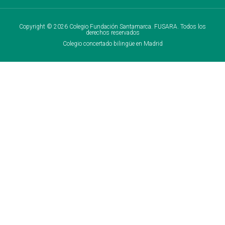
Copyright © 2026 Colegio Fundación Santamarca. FUSARA. Todos los
derechos reservados
Colegio concertado bilingüe en Madrid