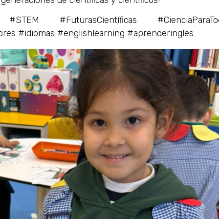
a #STEM #FuturasCientíficas #CienciaParaTo
ores #idiomas #englishlearning #aprenderingles