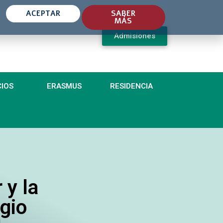
ACEPTAR
SABER
MÁS
Admisiones
CIOS
ERASMUS
RESIDENCIA
 y la
egio