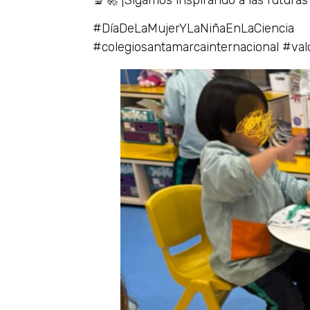
#DíaDeLaMujerYLaNiñaEnLaCienci
#colegiosantamarcainternacional #val