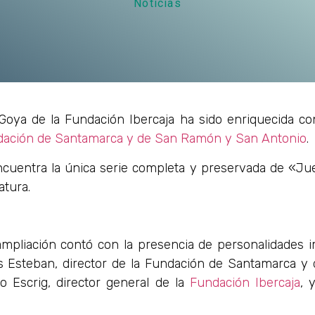
Noticias
oya de la Fundación Ibercaja ha sido enriquecida co
ación de Santamarca y de San Ramón y San Antonio
.
encuentra la única serie completa y preservada de «Ju
atura.
 ampliación contó con la presencia de personalidades i
os Esteban, director de la Fundación de Santamarca 
 Escrig, director general de la
Fundación Ibercaja
, 