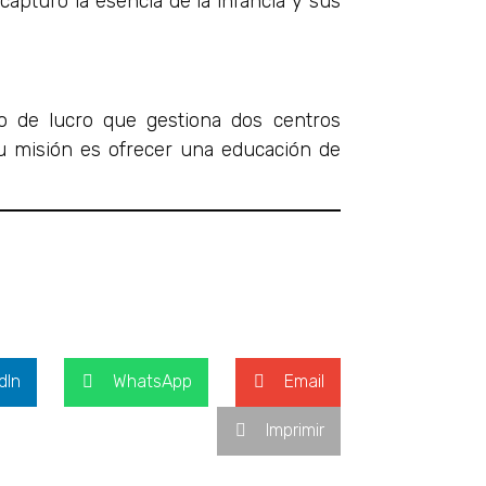
apturó la esencia de la infancia y sus
 de lucro que gestiona dos centros
u misión es ofrecer una educación de
dIn
WhatsApp
Email
Imprimir