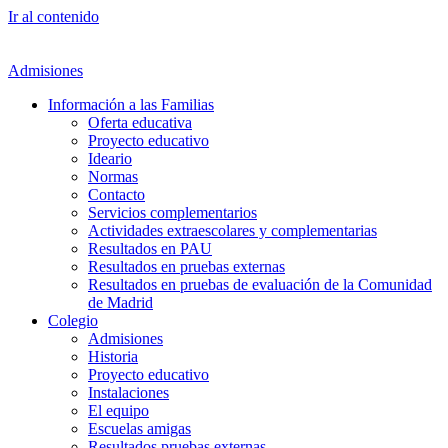
Ir al contenido
Admisiones
Información a las Familias
Oferta educativa
Proyecto educativo
Ideario
Normas
Contacto
Servicios complementarios
Actividades extraescolares y complementarias
Resultados en PAU
Resultados en pruebas externas
Resultados en pruebas de evaluación de la Comunidad
de Madrid
Colegio
Admisiones
Historia
Proyecto educativo
Instalaciones
El equipo
Escuelas amigas
Resultados pruebas externas