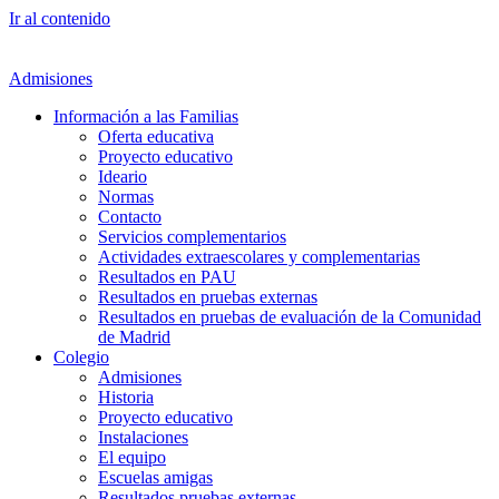
Ir al contenido
Admisiones
Información a las Familias
Oferta educativa
Proyecto educativo
Ideario
Normas
Contacto
Servicios complementarios
Actividades extraescolares y complementarias
Resultados en PAU
Resultados en pruebas externas
Resultados en pruebas de evaluación de la Comunidad
de Madrid
Colegio
Admisiones
Historia
Proyecto educativo
Instalaciones
El equipo
Escuelas amigas
Resultados pruebas externas